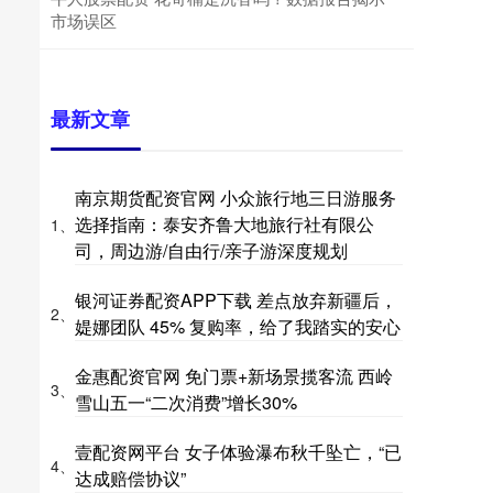
市场误区
最新文章
南京期货配资官网 小众旅行地三日游服务
选择指南：泰安齐鲁大地旅行社有限公
1、
司，周边游/自由行/亲子游深度规划
银河证券配资APP下载 差点放弃新疆后，
2、
媞娜团队 45% 复购率，给了我踏实的安心
金惠配资官网 免门票+新场景揽客流 西岭
3、
雪山五一“二次消费”增长30%
壹配资网平台 女子体验瀑布秋千坠亡，“已
4、
达成赔偿协议”