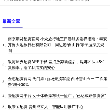
最新文章
南京期货配资官网 小众旅行地三日游服务选择指南：泰安
齐鲁大地旅行社有限公司，周边游/自由行/亲子游深度规
1、
划
银河证券配资APP下载 差点放弃新疆后，媞娜团队 45%
2、
复购率，给了我踏实的安心
金惠配资官网 免门票+新场景揽客流 西岭雪山五一“二次消
3、
费”增长30%
壹配资网平台 女子体验瀑布秋千坠亡，“已达成赔偿协议”
4、
股来宝配资 贵州成立人工智能应用推广中心
5、