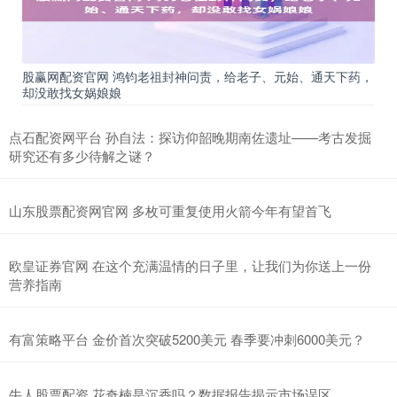
股赢网配资官网 鸿钧老祖封神问责，给老子、元始、通天下药，
却没敢找女娲娘娘
点石配资网平台 孙自法：探访仰韶晚期南佐遗址——考古发掘
研究还有多少待解之谜？
山东股票配资网官网 多枚可重复使用火箭今年有望首飞
欧皇证券官网 在这个充满温情的日子里，让我们为你送上一份
营养指南
有富策略平台 金价首次突破5200美元 春季要冲刺6000美元？
牛人股票配资 花奇楠是沉香吗？数据报告揭示市场误区