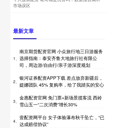
市场误区
最新文章
南京期货配资官网 小众旅行地三日游服务
选择指南：泰安齐鲁大地旅行社有限公
1、
司，周边游/自由行/亲子游深度规划
银河证券配资APP下载 差点放弃新疆后，
2、
媞娜团队 45% 复购率，给了我踏实的安心
金惠配资官网 免门票+新场景揽客流 西岭
3、
雪山五一“二次消费”增长30%
壹配资网平台 女子体验瀑布秋千坠亡，“已
4、
达成赔偿协议”