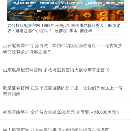
如何炒股配资官网 1983年开国少将来四川寻救命恩人，86岁老
农：难道是那个小红军？_段苏权_李木_苏仕华
点石配资网平台 孙自法：探访仰韶晚期南佐遗址——考古发掘
研究还有多少待解之谜？
山东股票配资网官网 多枚可重复使用火箭今年有望首飞
欧皇证券官网 在这个充满温情的日子里，让我们为你送上一份
营养指南
有富策略平台 金价首次突破5200美元 春季要冲刺6000美元？
牛人股票配资 花奇楠是沉香吗？数据报告揭示市场误区