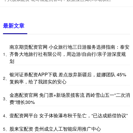
最新文章
南京期货配资官网 小众旅行地三日游服务选择指南：泰安
齐鲁大地旅行社有限公司，周边游/自由行/亲子游深度规
1、
划
银河证券配资APP下载 差点放弃新疆后，媞娜团队 45%
2、
复购率，给了我踏实的安心
金惠配资官网 免门票+新场景揽客流 西岭雪山五一“二次消
3、
费”增长30%
壹配资网平台 女子体验瀑布秋千坠亡，“已达成赔偿协议”
4、
股来宝配资 贵州成立人工智能应用推广中心
5、