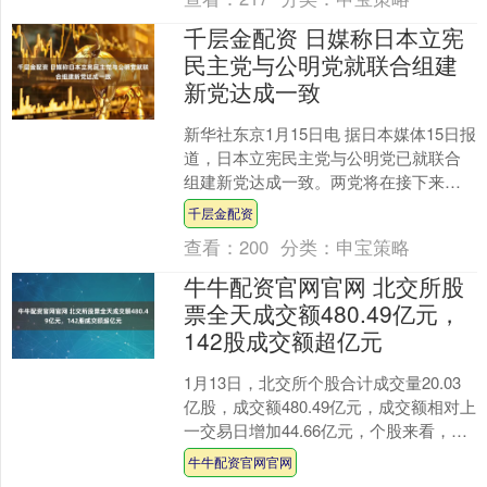
千层金配资 日媒称日本立宪
民主党与公明党就联合组建
新党达成一致
新华社东京1月15日电 据日本媒体15日报
道，日本立宪民主党与公明党已就联合
组建新党达成一致。两党将在接下来的
众议院选举中联合对抗高市阵营。
千层金配资
（完）....
查看：
200
分类：
申宝策略
牛牛配资官网官网 北交所股
票全天成交额480.49亿元，
142股成交额超亿元
1月13日，北交所个股合计成交量20.03
亿股，成交额480.49亿元，成交额相对上
一交易日增加44.66亿元，个股来看，收
盘上涨的共102只。 证券时报数据宝....
牛牛配资官网官网