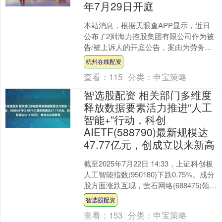
年7月29日开庭
本站消息，根据天眼查APP显示，近日
公布了2则海力控股集团有限公司作为被
告/被上诉人的开庭公告，案由为劳务合
同纠纷，开庭日期为2025年7月29日。详
杭州在线配资
细内容如下....
查看：
115
分类：
申宝策略
智选股配资 相关部门多维度
释放数据要素活力推进“人工
智能+”行动，科创
AIETF(588790)最新规模达
47.77亿元，创成立以来新高
截至2025年7月22日 14:33，上证科创板
人工智能指数(950180)下跌0.75%。成分
股方面涨跌互现，萤石网络(688475)领涨
2.69%，寒武纪(....
智选股配资
查看：
153
分类：
申宝策略