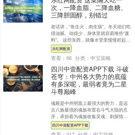
次，一降血脂、二降血糖、
三降胆固醇，别错过
老话讲，“鱼生火，肉生痰”。冬天咱们吃
得油腻、动得少，身体里就容易堆些“废
料”。 这些东西，就像水管里慢慢积起的
水垢。 用菜市场里最平常的几样菜：芹
乐红网配资
菜、西兰花、....
查看：
96
分类：
申宝策略
四川中壹配资APP下载 斗破
苍穹：中州各大势力的底蕴
有多深呢，最弱者竟为二星
斗尊巅峰
魂殿是中州明面上最强大的势力，是远
古八族最强的魂族布置在斗气大陆的爪
牙，承担着为魂族收集灵魂、刺探情
报、搅乱局势等任务，魂殿底蕴深不可
四川中壹配资APP下载
测，斗宗强者在魂殿仅是底层....
查看：
217
分类：
申宝策略