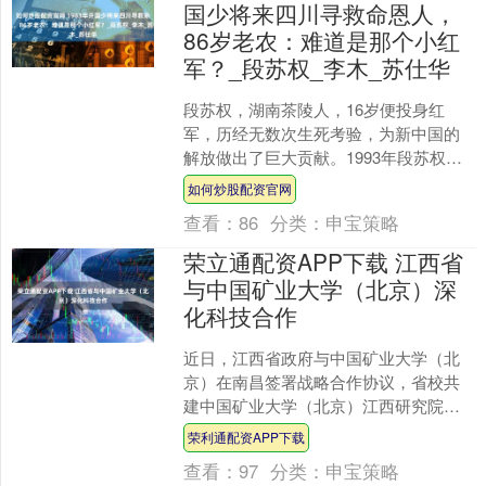
国少将来四川寻救命恩人，
86岁老农：难道是那个小红
军？_段苏权_李木_苏仕华
段苏权，湖南茶陵人，16岁便投身红
军，历经无数次生死考验，为新中国的
解放做出了巨大贡献。1993年段苏权去
世后，任弼时的夫人陈琮瑛出席了他的
如何炒股配资官网
悼念会。在会上，她回....
查看：
86
分类：
申宝策略
荣立通配资APP下载 江西省
与中国矿业大学（北京）深
化科技合作
近日，江西省政府与中国矿业大学（北
京）在南昌签署战略合作协议，省校共
建中国矿业大学（北京）江西研究院
（以下简称江西研究院），助力江西有
荣利通配资APP下载
色金属产业高质量发展。 江....
查看：
97
分类：
申宝策略