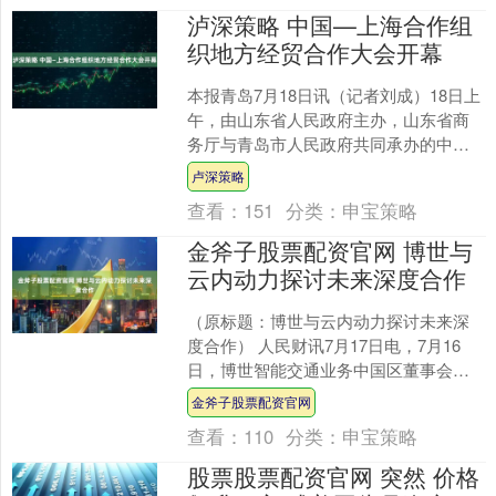
泸深策略 中国—上海合作组
织地方经贸合作大会开幕
本报青岛7月18日讯（记者刘成）18日上
午，由山东省人民政府主办，山东省商
务厅与青岛市人民政府共同承办的中国
—上海合作组织地方经贸合作大会在青
卢深策略
岛·上合之珠国际博....
查看：
151
分类：
申宝策略
金斧子股票配资官网 博世与
云内动力探讨未来深度合作
（原标题：博世与云内动力探讨未来深
度合作） 人民财讯7月17日电，7月16
日，博世智能交通业务中国区董事会总
裁，博世动力系统事业部中国区总裁，
金斧子股票配资官网
博世动力总成有限公....
查看：
110
分类：
申宝策略
股票股票配资官网 突然 价格