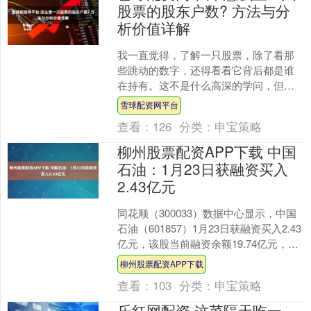
股票的股东户数? 方法与分
析价值详解
我一直觉得，了解一只股票，除了看那
些跳动的数字，还得看看它背后都是谁
在持有。这不是什么高深的学问，但确
实是我自己琢磨投资时，一个挺在意的
雪球配资网平台
观察点。今天，我就想和你....
查看：
126
分类：
申宝策略
柳州股票配资APP下载 中国
石油：1月23日获融资买入
2.43亿元
同花顺（300033）数据中心显示，中国
石油（601857）1月23日获融资买入2.43
亿元，该股当前融资余额19.74亿元，占
流通市值的0.12%，超过历史6....
柳州股票配资APP下载
查看：
103
分类：
申宝策略
乐红网配资 这菜隔天吃一