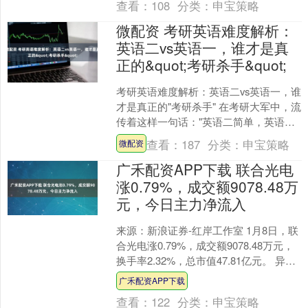
查看：
108
分类：
申宝策略
微配资 考研英语难度解析：
英语二vs英语一，谁才是真
正的&quot;考研杀手&quot;
考研英语难度解析：英语二vs英语一，谁
才是真正的"考研杀手" 在考研大军中，流
传着这样一句话："英语二简单，英语一
我恨你"。这种看似戏谑的表达，却真实
查看：
187
分类：
申宝策略
微配资
反映了考生....
广禾配资APP下载 联合光电
涨0.79%，成交额9078.48万
元，今日主力净流入
来源：新浪证券-红岸工作室 1月8日，联
合光电涨0.79%，成交额9078.48万元，
换手率2.32%，总市值47.81亿元。 异动
分析 车联网(车路协同)+安....
广禾配资APP下载
查看：
122
分类：
申宝策略