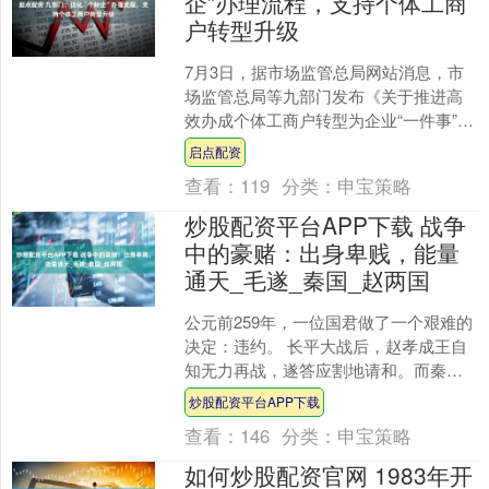
企”办理流程，支持个体工商
户转型升级
7月3日，据市场监管总局网站消息，市
场监管总局等九部门发布《关于推进高
效办成个体工商户转型为企业“一件事”加
大培育帮扶力度的指导意见》。其中提
启点配资
出，优化“个转企”....
查看：
119
分类：
申宝策略
炒股配资平台APP下载 战争
中的豪赌：出身卑贱，能量
通天_毛遂_秦国_赵两国
公元前259年，一位国君做了一个艰难的
决定：违约。 长平大战后，赵孝成王自
知无力再战，遂答应割地请和。而秦国
此时也发生了将相之争，秦相范雎担心
炒股配资平台APP下载
武安君白起继续建功....
查看：
146
分类：
申宝策略
如何炒股配资官网 1983年开