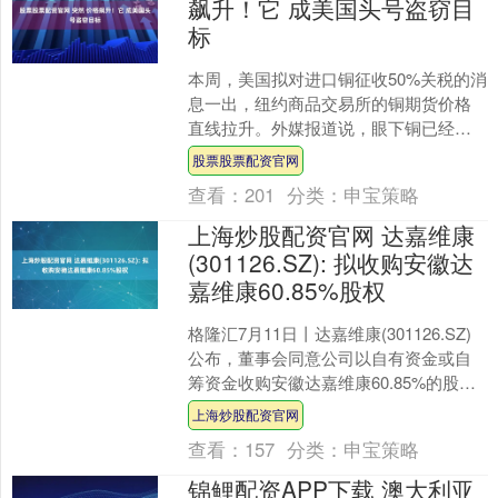
飙升！它 成美国头号盗窃目
标
本周，美国拟对进口铜征收50%关税的消
息一出，纽约商品交易所的铜期货价格
直线拉升。外媒报道说，眼下铜已经成
为美国“头号新兴盗窃目标”。 铜可广泛应
股票股票配资官网
用于数据中心、....
查看：
201
分类：
申宝策略
上海炒股配资官网 达嘉维康
(301126.SZ): 拟收购安徽达
嘉维康60.85%股权
格隆汇7月11日丨达嘉维康(301126.SZ)
公布，董事会同意公司以自有资金或自
筹资金收购安徽达嘉维康60.85%的股
权，公司拟与安徽达嘉维康股东马鞍山
上海炒股配资官网
市健康....
查看：
157
分类：
申宝策略
锦鲤配资APP下载 澳大利亚