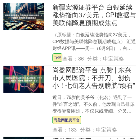
新疆宏源证券平台 白银延续
涨势指向37美元，CPI数据与
美联储降息预期成焦点
（原标题：白银延续涨势指向37美元，
CPI数据与美联储降息预期成焦点） 汇通
财经APP讯——周一（6月9日），白银
价格连续第三个交易日延续涨势，得益
查看：
86
分类：
申宝策略
白银
于近期突破3....
尚盈网配资平台 点赞 | 东兴
市人民医院：不开刀、创伤
小！七旬老人告别膀胱“顽石”
近日，79岁的吴爷爷（化名）遇到了一
件“难言之隐”。不久前，他发现自己排尿
变得异常困难，不仅尿线变细、分叉，
夜里更是要频繁起夜四五次。起初吴爷
尚盈网配资平台
爷没太在意，直到排....
查看：
183
分类：
申宝策略