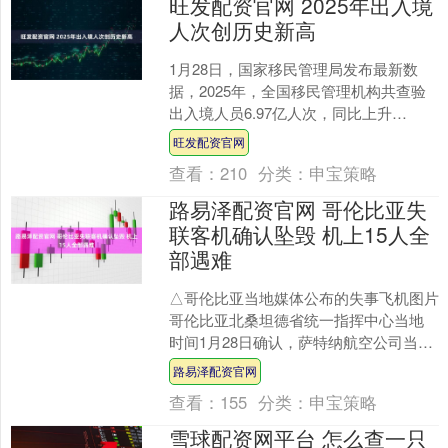
旺发配资官网 2025年出入境
人次创历史新高
1月28日，国家移民管理局发布最新数
据，2025年，全国移民管理机构共查验
出入境人员6.97亿人次，同比上升
14.2%，创历史新高。其中，8203.5万人
旺发配资官网
次外国....
查看：
210
分类：
申宝策略
路易泽配资官网 哥伦比亚失
联客机确认坠毁 机上15人全
部遇难
△哥伦比亚当地媒体公布的失事飞机图片
哥伦比亚北桑坦德省统一指挥中心当地
时间1月28日确认，萨特纳航空公司当天
中午失联的HK 4709号航班坠毁，机上人
路易泽配资官网
员全部遇....
查看：
155
分类：
申宝策略
雪球配资网平台 怎么查一只