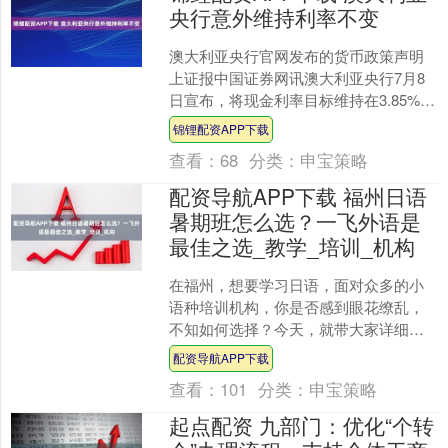
央行意外维持利率不变
澳大利亚央行官网发布的货币政策声明
上证报中国证券网讯澳大利亚央行7月8
日宣布，将现金利率目标维持在3.85%，
此前外界预估该央行将降息。该央行在
锦锂配资APP下载
货币政策声明中....
查看：
68
分类：
申宝策略
配资导航APP下载 福州日语
暑期班怎么选？一飞外语是
最佳之选_教学_培训_机构
在福州，想要学习日语，面对众多的小
语种培训机构，你是否感到眼花缭乱，
不知如何选择？今天，就带大家详细了
解福州的几家知名日语培训机构，让你
配资导航APP下载
在这个暑假找到最适合自己....
查看：
101
分类：
申宝策略
起点配资 九部门：优化“个转