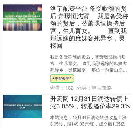
洛宁配资平台 备受歌颂的贤
后 萧璟恒沈甯 我是备受称
颂的贤后，替萧璟恒操持后
宫，生儿育女。 直到我
那远嫁的庶妹客死异乡，灵
柩回
我是备受称颂的贤后，替萧璟恒操持后
宫，生儿育女。 直到我那远嫁的庶妹客
死异乡，灵柩回京。 那位一向泰山崩于
前而色变的帝王，竟当着满朝文武的面
洛宁配资平台
哭至呕血。 我才知晓....
查看：
182
分类：
申宝策略
升宏网 12月31日润达转债上
涨3.05%，转股溢价率29.3%
本站消息，12月31日润达转债收盘上涨
3.05%，报149.03元/张，成交额1.65亿
元，转股溢价率29.3%。 资料显示，润