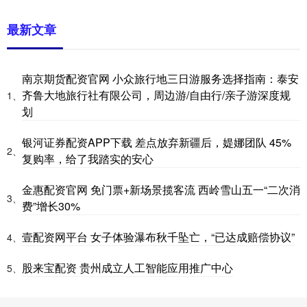
最新文章
南京期货配资官网 小众旅行地三日游服务选择指南：泰安
齐鲁大地旅行社有限公司，周边游/自由行/亲子游深度规
1、
划
银河证券配资APP下载 差点放弃新疆后，媞娜团队 45%
2、
复购率，给了我踏实的安心
金惠配资官网 免门票+新场景揽客流 西岭雪山五一“二次消
3、
费”增长30%
壹配资网平台 女子体验瀑布秋千坠亡，“已达成赔偿协议”
4、
股来宝配资 贵州成立人工智能应用推广中心
5、