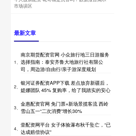
市场误区
最新文章
南京期货配资官网 小众旅行地三日游服务
选择指南：泰安齐鲁大地旅行社有限公
1、
司，周边游/自由行/亲子游深度规划
银河证券配资APP下载 差点放弃新疆后，
2、
媞娜团队 45% 复购率，给了我踏实的安心
金惠配资官网 免门票+新场景揽客流 西岭
3、
雪山五一“二次消费”增长30%
壹配资网平台 女子体验瀑布秋千坠亡，“已
4、
达成赔偿协议”