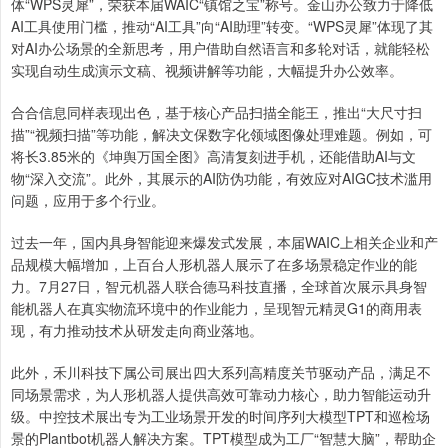
体“WPS灵犀”，荣获本届WAIC“镇馆之宝”称号。金山办公致力于降低
AI工具使用门槛，推动“AI工具”向“AI助理”转变。“WPS灵犀”体现了其
对AI办公场景的全新思考，用户借助自然语言和多轮对话，就能轻松
实现自动生成演示文稿、视频讲解等功能，大幅提升办公效率。
合合信息同样表现出色，基于核心产品扫描全能王，推出“大尺寸扫
描”“视频扫描”等功能，解决文保数字化领域图像处理难题。例如，可
将长3.85米的《坤舆万国全图》高清复刻进手机，还能借助AI与文
物“深入交流”。此外，其展示的AI防伪功能，有效应对AIGC技术滥用
问题，应用于多个行业。
过去一年，国内具身智能迎来爆发式发展，本届WAIC上相关企业和产
品规模大幅增加，上百台人形机器人展示了在多场景稳定作业的能
力。7月27日，智元机器人联合德马科技直播，全球首次展示具身智
能机器人在真实物流环境中的作业能力，呈现智元精灵G1的商用表
现，有力推动技术从研发走向商业落地。
此外，禾川科技下属公司展出四大系列高精度关节驱动产品，满足不
同场景需求，为人形机器人提供高效可靠动力核心，助力智能运动升
级。中控技术展出专为工业场景开发的时间序列大模型TPT和巡检场
景的Plantbot机器人解决方案。TPT模型成为工厂“智慧大脑”，帮助企