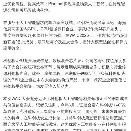
业优化流程、提高效率；Plantbot实现高危场景人工替代，在传统能
源公司相关场景成功落地。
在服务于人工智能需求的算力基座领域，科创板涌现出寒武纪、海光
信息两家国内GPU、CPU领域标杆企业。寒武纪作为AI芯片龙头，一
季度营收增长超40倍且扭亏为盈。在WAIC2025上，作为“模芯生态创
新联盟”首批成员，寒武纪与阶跃星辰合作，提升大模型适配性和算力
应用效率。
科创板CPU龙头海光信息、数模混合芯片设计公司芯海科技也深度参
与了大会的论坛和发布环节，展示近期成果和新合作，积极向行业传
递科创板声音。此外，摩尔线程、沐曦股份两家近期IPO获科创板受
理的GPU企业也在本次大会展出前沿产品。未来，两家企业有望借助
科创板平台融资，为发展注入新动力。
本次WAIC大会充分见证了科创板人工智能等相关领域企业的创新成果
与价值创造实力。记者关注到，今年6月，证监会发布科创板“1+6”改
革政策，充分适应人工智能企业前期投入大、周期长、未来发展潜力
大的特点，在科创板设立成长层，并将科创板第五套标准适用范围扩
面升级至人工智能等前沿领域。这为优质人工智能企业在科创板申报
上市提供了难得机遇和有力政策支撑，有望大大加速我国人工智能行