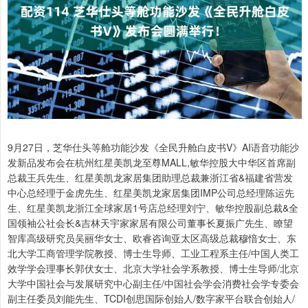
9月27日，芝华仕头等舱功能沙发《全民升舱白皮书V》AI语音功能沙
发新品发布会在杭州红星美凯龙至尊MALL,敏华控股大中华区首席副
总裁王兵先生、红星美凯龙家居集团助理总裁兼浙江省&福建省营发
中心总经理于金虎先生、红星美凯龙家居集团IMP公司总经理陈运先
生、红星美凯龙浙江全球家居1号店总经理刘宁、敏华控股副总裁&全
国领袖公社会长&吉林天宇家家居有限公司董事长夏振广先生、瞭望
智库高级研究员吴丽华女士、欧睿咨询亚太区高级总裁穆愔女士、东
北大学工商管理学院教授、博士生导师、工业工程系主任/中国人类工
效学学会理事长郭伏女士、北京大学社会学系教授、博士生导师/北京
大学中国社会与发展研究中心副主任/中国社会学会消费社会学专委会
副主任委员刘能先生、TCDI创思国际创始人/数字家平台联合创始人/