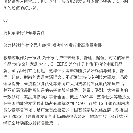
说是很多人的常态，但是芝华仕头等舱沙发是可以放心够买，安心购
买的超值的好沙发。“
07
肩负家居行业领导责任
努力持续推动“全民升舱”引领功能沙发行业高质量发展
敏华控股作为一家以“为千家万户带来健康、舒适、超值、时尚的家居
产品”为使命的家居企业，CHEERS 芝华仕是其旗下的软体家具品
牌。至品牌创立之初起，芝华仕头等舱功能沙发始终倡导健康、舒
适、超值、时尚的家居生活理念，不断通过核心专利技术研发、品质
体系提升、全流程服务优化等来向广大消费者提供优质的家居产品，
并不断深化品牌所传递的头等舱般的舒适、尊贵，受到广大消费者的
一致认可，其品牌影响力享誉全国。截止 2020年，芝华仕头等舱沙发
在中国功能沙发零售市场占有率就达到了59%, 连续 15 年领跑国内功
能沙发零售市场，是广受百姓喜爱的中国智能家居民族品牌，欧睿国
际于2025年4月最新发布的市场调研报告显示，敏华控股已经连续7年
蝉联全球功能沙发销售量第一。