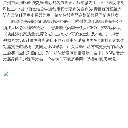
广州市天河区政协委员/国际知名跨界设计师覃思先生、三甲医院康复
科医生/中国中西医结合学运动康复专家委员会委员/抖音百万粉丝大
V:@康复科医生史强领先生、敏华控股商品企划部总经理郁惠娟女
士、敏华控股品牌部副总经理韩郁先生、杭州芝华仕总经理/领袖公社
浙江大区总经理张强先生、想象鹏飞内容合伙人/CEO、资深媒体人
《功能沙发高质量发展论坛》主持人李可欣女士以及小红书、抖音、
视频号大V设计师阿爽和来自不同行业中的消费者大V代表和各界媒体
等嘉宾莅临现场，共同见证AI智享，让头等舱生活方式更美好的活动
主题和《全民升舱白皮书V—功能沙发高质量发展白皮书》&AI语音沙
发新品的首次隆重发布，旨在为亿万家庭共同打造美好家居生活。