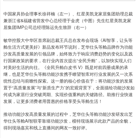
中国家具协会理事长徐祥楠（左一）、红星美凯龙家居集团助理总裁
兼浙江省&福建省营发中心总经理于金虎（中图）先生红星美凯龙家
居集团IMP公司总经理陈运先生致辞（右一）
敏华控股大中华区首席副总裁王兵总在发布会现场《AI智享，让头等
舱生活方式更美好》新品发布环节说到，芝华仕头等舱品牌作为功能
沙发高质量发展的引领品牌，始终致力于响应消费趋势的变化以及践
行国家政策的要求，在行业内首次提出“全民升舱”，以加快实现人们
对美好生活的向往。《全民升舱白皮书 V》既是对前四册成果的承
继，也是芝华仕头等舱功能沙发携手瞭望智库对行业发展的又一次系
统性总结与前瞻性探索。这一册的核心价值在于：将功能沙发的发展
置于“高质量发展”与“新质生产力”的宏观背景下，全面描绘功能沙发如
何成为家居行业突破周期、实现价值重构的关键路径。助推行业快速
发展，让更多消费者用普惠的价格享受头等舱生活！
推动功能沙发高质量发展的过程中，芝华仕头等舱功能沙发研发出芝
华仕头等舱AI智联零靠墙功能沙发，模特现场展示此款产品的全貌，
得到现场嘉宾和线上直播间的网友一致好评。