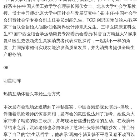
程系主任/中国人类工效学学会理事长郭伏女士、北京大学社会学系教
授、博士生导师/北京大学中国社会与发展研究中心副主任/中国社会学
会消费社会学专委会副主任委员刘能先生、TCDI创思国际创始人/数字
家平台联合创始人/国际知名跨界设计师覃思先生、三甲医院康复科医
生/中国中西医结合学运动康复专家委员会委员/抖音百万粉丝大V:@康
复科医生史强领先生真实消费者代表深度探讨，一起以不一样的角
度，共同探索如何实现功能沙发高质量发展，并为消费者提供全民生
产服务的。
06
明星助阵
热情互动体验头等舱生活方式
本次发布会现场还邀请到了神秘嘉宾，中国香港影视女演员--洪欣，
伴随着洪欣老师的惊喜亮相，发布会的氛围也达到了顶峰。她也为大
家带来了精彩的歌曲表演，并与现场粉丝进行热情的互动。在表演环
节结束之后，洪欣老师也亲自体验了芝华仕头等舱功能沙发，并且分
享了自己的“洪生活哲学”，他表示”现如今躺又躺不平卷又卷不动可以