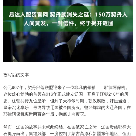
改写后的文本：
公元907年，契丹部落联盟迎来了一位非凡的领袖——耶律阿保机。
这位雄心勃勃的首领在916年正式建立辽国，开启了辽朝218年的历
史。辽朝共传九位皇帝，但到了天祚帝时期，朝政腐败，奸臣当道，
皇帝沉迷享乐，最终导致辽国被金国所灭。曾经辉煌的大辽帝国，在
耶律阿保机离世两百余年后，彻底走向覆灭。
然而，辽国的故事并未就此终结。在国破家亡之际，辽国贵族耶律大
石挺身而出，集结残部，一度控制了蒙古高原和新疆东部地区。但面