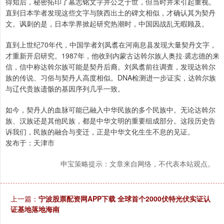
得知后，秘密拓印了墓志铭文字并公之于世，但当时并未引起重视。
直到日本学者发现这些文字与陕西出土的碑文相似，才确认其为契丹
文。讽刺的是，日本学界掀起研究热潮时，中国因战乱无暇顾及。
直到上世纪70年代，中国学者刘凤翥在河南息县发现大量契丹文字，
才重新开启研究。1987年，他收到内蒙古达斡尔族人奥拉·裘志德的来
信，信中称达斡尔族可能是契丹后裔。刘凤翥前往调查，发现达斡尔
族的传说、习俗与契丹人高度相似。DNA检测进一步证实，达斡尔族
与辽代贵族遗骸的基因序列几乎一致。
如今，契丹人的血脉可能已融入中华民族的多个民族中。无论达斡尔
族、汉族还是其他民族，都是中华文明的重要组成部分。这段历史告
诉我们，民族的融合与变迁，正是中华文化生生不息的见证。
发布于：天津市
申宝策略提示：文章来自网络，不代表本站观点。
上一篇：
宁波股票配资网APP下载 全球首个2000伏特光伏实证认
证基地落地海南