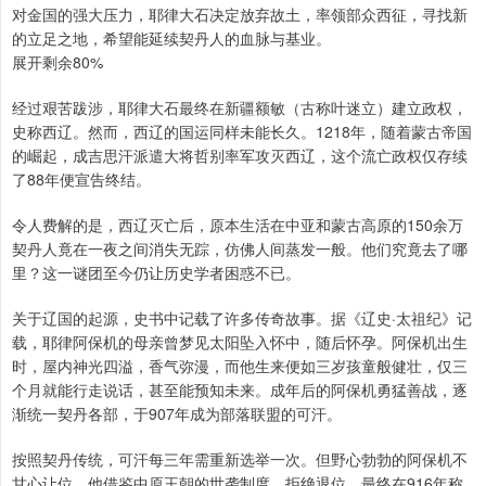
对金国的强大压力，耶律大石决定放弃故土，率领部众西征，寻找新
的立足之地，希望能延续契丹人的血脉与基业。
展开剩余80%
经过艰苦跋涉，耶律大石最终在新疆额敏（古称叶迷立）建立政权，
史称西辽。然而，西辽的国运同样未能长久。1218年，随着蒙古帝国
的崛起，成吉思汗派遣大将哲别率军攻灭西辽，这个流亡政权仅存续
了88年便宣告终结。
令人费解的是，西辽灭亡后，原本生活在中亚和蒙古高原的150余万
契丹人竟在一夜之间消失无踪，仿佛人间蒸发一般。他们究竟去了哪
里？这一谜团至今仍让历史学者困惑不已。
关于辽国的起源，史书中记载了许多传奇故事。据《辽史·太祖纪》记
载，耶律阿保机的母亲曾梦见太阳坠入怀中，随后怀孕。阿保机出生
时，屋内神光四溢，香气弥漫，而他生来便如三岁孩童般健壮，仅三
个月就能行走说话，甚至能预知未来。成年后的阿保机勇猛善战，逐
渐统一契丹各部，于907年成为部落联盟的可汗。
按照契丹传统，可汗每三年需重新选举一次。但野心勃勃的阿保机不
甘心让位，他借鉴中原王朝的世袭制度，拒绝退位，最终在916年称