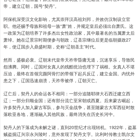
帝，建立辽朝，国号“契丹”。
阿保机深受汉文化影响，尤其崇拜汉高祖刘邦，并效仿汉制设立官
职。他还赐予母族和祖母一族“萧”姓，并规定皇后必须出自萧氏。这
一政策为辽朝培养了许多杰出女性政治家，其中最著名的当属萧太后
萧绰。她在辽景宗时期便参与朝政，辽圣宗继位后更是临朝摄政27
年，使辽国步入鼎盛时期，史称“辽朝圣主”时代。
然而，盛极必衰。辽朝末代皇帝天祚帝昏庸无道，沉迷享乐，导致民
怨沸腾。同时，辽国对女真人的残酷统治也埋下了祸根。女真人不堪
压迫，最终在首领完颜阿骨打的带领下起兵反辽，建立金国。内忧外
患之下，辽国迅速崩溃，天祚帝被俘，辽朝灭亡。
辽亡后，契丹人的命运各不相同：一部分追随耶律大石西迁建立西
辽；一部分归顺金国；还有部分流亡至宋朝或西夏。后来蒙古崛起，
许多契丹人加入蒙古军队，参与灭金战争，甚至随蒙古大军西征时散
落欧亚各地，逐渐融入其他民族，最终消失在历史长河中。
契丹人的下落成为未解之谜，直到20世纪才出现转机。1922年，盗墓
贼盗掘辽兴宗永兴陵时，意外发现了契丹文字。比利时传教士凯尔文