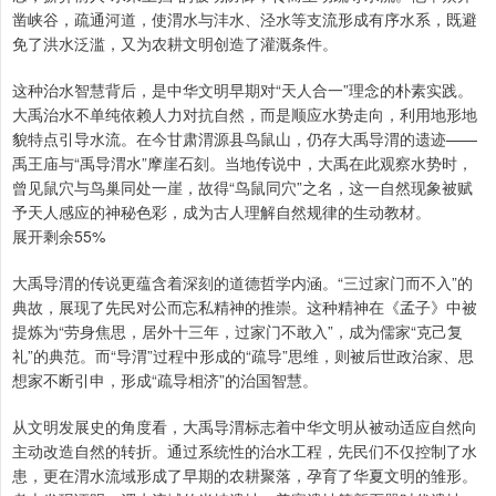
凿峡谷，疏通河道，使渭水与沣水、泾水等支流形成有序水系，既避
免了洪水泛滥，又为农耕文明创造了灌溉条件。
这种治水智慧背后，是中华文明早期对“天人合一”理念的朴素实践。
大禹治水不单纯依赖人力对抗自然，而是顺应水势走向，利用地形地
貌特点引导水流。在今甘肃渭源县鸟鼠山，仍存大禹导渭的遗迹——
禹王庙与“禹导渭水”摩崖石刻。当地传说中，大禹在此观察水势时，
曾见鼠穴与鸟巢同处一崖，故得“鸟鼠同穴”之名，这一自然现象被赋
予天人感应的神秘色彩，成为古人理解自然规律的生动教材。
展开剩余55%
大禹导渭的传说更蕴含着深刻的道德哲学内涵。“三过家门而不入”的
典故，展现了先民对公而忘私精神的推崇。这种精神在《孟子》中被
提炼为“劳身焦思，居外十三年，过家门不敢入”，成为儒家“克己复
礼”的典范。而“导渭”过程中形成的“疏导”思维，则被后世政治家、思
想家不断引申，形成“疏导相济”的治国智慧。
从文明发展史的角度看，大禹导渭标志着中华文明从被动适应自然向
主动改造自然的转折。通过系统性的治水工程，先民们不仅控制了水
患，更在渭水流域形成了早期的农耕聚落，孕育了华夏文明的雏形。