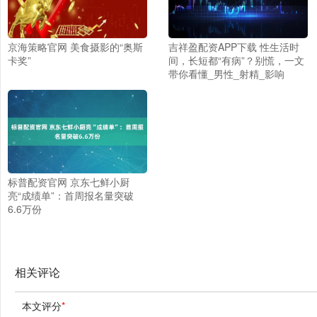
京海策略官网 美食摄影的“奥斯
吉祥盈配资APP下载 性生活时
卡奖”
间，长短都“有病”？别慌，一文
带你看懂_男性_射精_影响
标普配资官网 京东七鲜小厨
亮“成绩单”：首周报名量突破
6.6万份
相关评论
本文评分
*