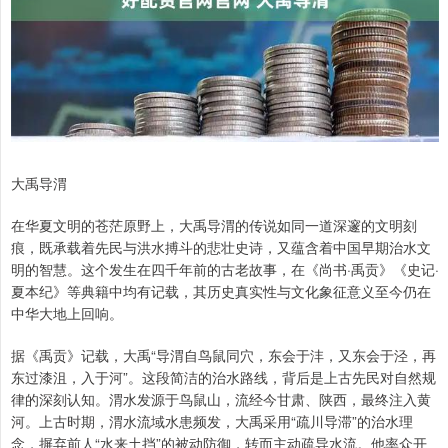
大禹导渭
在华夏文明的苍茫原野上，大禹导渭的传说如同一道深邃的文明刻
痕，既承载着先民与洪水搏斗的悲壮史诗，又蕴含着中国早期治水文
明的智慧。这个发生在四千年前的古老故事，在《尚书·禹贡》《史记·
夏本纪》等典籍中均有记载，其历史真实性与文化象征意义至今仍在
中华大地上回响。
据《禹贡》记载，大禹“导渭自鸟鼠同穴，东会于沣，又东会于泾，再
东过漆沮，入于河”。这段简洁的治水路线，背后是上古先民对自然规
律的深刻认知。渭水发源于鸟鼠山，流经今甘肃、陕西，最终注入黄
河。上古时期，渭水流域水患频发，大禹采用“疏川导滞”的治水理
念，摒弃前人“水来土挡”的被动防御，转而主动疏导水流。他率众开