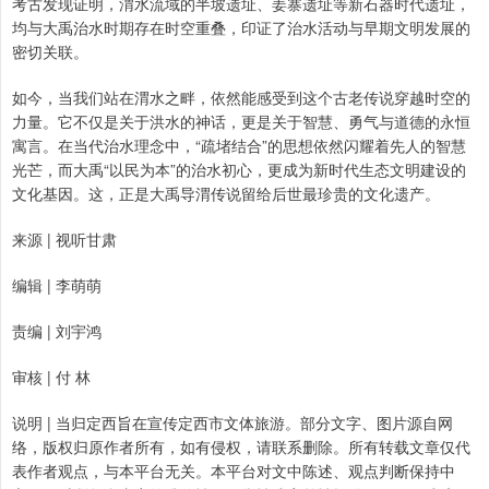
考古发现证明，渭水流域的半坡遗址、姜寨遗址等新石器时代遗址，
均与大禹治水时期存在时空重叠，印证了治水活动与早期文明发展的
密切关联。
如今，当我们站在渭水之畔，依然能感受到这个古老传说穿越时空的
力量。它不仅是关于洪水的神话，更是关于智慧、勇气与道德的永恒
寓言。在当代治水理念中，“疏堵结合”的思想依然闪耀着先人的智慧
光芒，而大禹“以民为本”的治水初心，更成为新时代生态文明建设的
文化基因。这，正是大禹导渭传说留给后世最珍贵的文化遗产。
来源 | 视听甘肃
编辑 | 李萌萌
责编 | 刘宇鸿
审核 | 付 林
说明 | 当归定西旨在宣传定西市文体旅游。部分文字、图片源自网
络，版权归原作者所有，如有侵权，请联系删除。所有转载文章仅代
表作者观点，与本平台无关。本平台对文中陈述、观点判断保持中