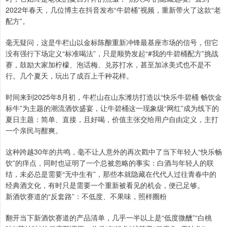
2022年春天，几位博主在抖音发布“牛碧桶”视频，重新带火了这款“老
配方”。
毫无疑问，这是牛栏山以金标陈酿重新冲锋最基座市场的信号，但它
没有强行下场定义“标准喝法”，只是顺势发起“#我的牛碧桶配方”挑战
赛，鼓励大家加柠檬、泡话梅、兑苏打水，甚至加冰美式也不是不
行。几个夏天，玩出了成百上千种花样。
时间来到2025年8月初，牛栏山在山东潍坊打造以“快乐牛碧桶 畅饮金
标牛”为主题的潮流酒饮盛宴，让牛碧桶这一现象级“网红”成为线下的
夏日主题：简单、直接，且好喝，价值主张交给用户自由定义，主打
一个亲民与酣爽。
这种跨越30年的共鸣，毫不让人意外的再次戳中了当下年轻人“快乐畅
饮”的痒点，同时也证明了一个总被忽略的事实：白酒与年轻人的联
结，未必总是需要“无中生有”，那些本就隐藏在代代人过往青春中的
经典酒文化，有时只是需要一个重新被看见的机会，便已足够。
新酒饮赛道的“反套路”：不低度、不果味，照样圈粉
翻开当下新酒饮赛道的产品清单，几乎一半以上是“低度微醺”“白桃