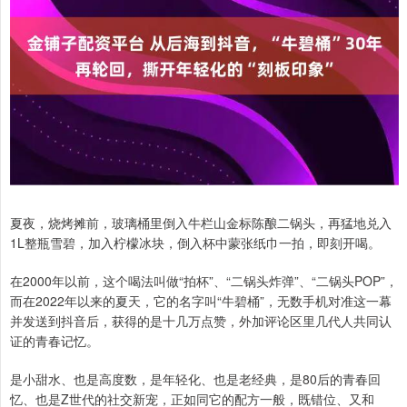
夏夜，烧烤摊前，玻璃桶里倒入牛栏山金标陈酿二锅头，再猛地兑入
1L整瓶雪碧，加入柠檬冰块，倒入杯中蒙张纸巾一拍，即刻开喝。
在2000年以前，这个喝法叫做“拍杯”、“二锅头炸弹”、“二锅头POP”，
而在2022年以来的夏天，它的名字叫“牛碧桶”，无数手机对准这一幕
并发送到抖音后，获得的是十几万点赞，外加评论区里几代人共同认
证的青春记忆。
是小甜水、也是高度数，是年轻化、也是老经典，是80后的青春回
忆、也是Z世代的社交新宠，正如同它的配方一般，既错位、又和