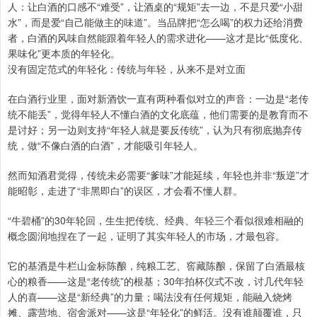
人：让白酒的口感不“难受”，让酒桌的“规矩”去一边，不是只爱“小甜
水”，而是爱“自己能做主的味道”。当品牌把“怎么喝”的权力还给消费
者，白酒的风味自然能跟着年轻人的需求进化——这才是比“低度化、
果味化”更本质的年轻化。
没有固定范式的年轻化：传统与年轻，从来不是对立面
在白酒行业里，面对新酒饮一直有两种看似对立的声音：一边是“老传
统不能丢”，觉得年轻人不懂白酒的文化底蕴，他们需要的是教育而不
是讨好；另一边则支持“年轻人就是要反传统”，认为只有彻底抛弃传
统，做“不像白酒的白酒”，才能吸引年轻人。
然而知酒君觉得，传统未必需要“爹味”才能延续，年轻也并非“叛逆”才
能昭彰，走进了“非黑即白”的误区，才会看不懂人群。
“牛碧桶”的30年轮回，生生把传统、经典、年轻三个看似很难相融的
概念圆润地捏在了一起，证明了其实年轻人的市场，才最包容。
它的基酒是牛栏山金标陈酿，纯粮工艺、窖藏陈酿，保留了白酒最核
心的粮香——这是“老传统”的根基；30年拍杯仪式不改，讨几代年轻
人的喜——这是“新经典”的力量；喝法没有任何规矩，能融入烧烤
摊、露营地、宿舍派对——这是“年轻化”的鲜活。没有谁颠覆谁，只