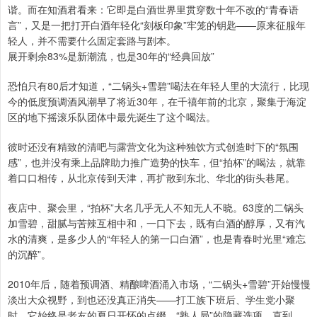
谐。而在知酒君看来：它即是白酒世界里贯穿数十年不改的“青春语
言”，又是一把打开白酒年轻化“刻板印象”牢笼的钥匙——原来征服年
轻人，并不需要什么固定套路与剧本。
展开剩余83%是新潮流，也是30年的“经典回放”
恐怕只有80后才知道，“二锅头+雪碧”喝法在年轻人里的大流行，比现
今的低度预调酒风潮早了将近30年，在千禧年前的北京，聚集于海淀
区的地下摇滚乐队团体中最先诞生了这个喝法。
彼时还没有精致的清吧与露营文化为这种独饮方式创造时下的“氛围
感”，也并没有乘上品牌助力推广造势的快车，但“拍杯”的喝法，就靠
着口口相传，从北京传到天津，再扩散到东北、华北的街头巷尾。
夜店中、聚会里，“拍杯”大名几乎无人不知无人不晓。63度的二锅头
加雪碧，甜腻与苦辣互相中和，一口下去，既有白酒的醇厚，又有汽
水的清爽，是多少人的“年轻人的第一口白酒”，也是青春时光里“难忘
的沉醉”。
2010年后，随着预调酒、精酿啤酒涌入市场，“二锅头+雪碧”开始慢慢
淡出大众视野，到也还没真正消失——打工族下班后、学生党小聚
时，它始终是老友的夏日开怀的点缀，“熟人局”的隐藏选项。直到