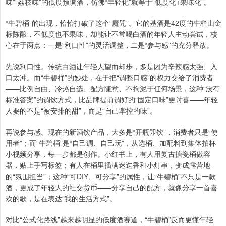
味”“荔枝味”的低度预调酒，仿佛“年轻化”就等于“低度化+果味化”。
“牛碧桶”的出现，恰恰打破了这个“魔咒”。它的基酒是42度的牛栏山金
标陈酿，不低度也不果味，却能让不常喝白酒的年轻人主动尝试，核
心在于两点：一是“利口性”的灵活调整，二是“参与感”的充分释放。
先说利口性。传统白酒让年轻人望而却步，多是因为辛辣感太强、入
口太冲。而“牛碧桶”的妙处，在于把“调整口感”的权力交给了消费者
——比例自由、冷热自选、配方随意、不拘泥于任何场景，这种“没有
标准答案”的调饮方式，比品牌提前调好的“固定口味”更讨喜——年轻
人要的不是“被安排的甜”，而是“自己掌控的味”。
再说参与感。现在的新酒饮产品，大多是“开瓶即饮”，消费者只是“使
用者”；而“牛碧桶”是“自己调、自己玩”，从选桶、加配料到集体拍杯
小视频分享，每一步都是创作。小红书上，有人用复古搪瓷桶做容
器，贴上手写标签；有人在桶里插满迷迭香和小灯串，变成露营地
的“氛围担当”；这种“可DIY、可分享”的属性，让“牛碧桶”不只是一款
酒，更成了年轻人的社交货币——分享自己的配方，就像分享一首喜
欢的歌，是在表达“我的生活方式”。
对比“公式化路线”越来越明显的低度酒赛道，“牛碧桶”反而更懂年轻