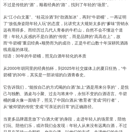
不过是传统的“酒”，顺着经典的“路”，找到了年轻的“场景”。
从“江小白文案”、“桂花汾酒”到“劲酒加冰”，再到“牛碧桶”，一再证明
了“放低身姿陪年轻人玩”的态度，比讲究太大规矩太多的“爹味”营销永
远有用得多。而经历过几代人青春的牛栏山，自然不会不懂这个道
理：年轻人反感的不是白酒的“传统”，而是品牌的“高高在上”，故
而“牛碧桶”重启经典+顺势而为的成功，正是牛栏山数十年深耕民酒路
线底蕴的体现。
结语：30年的牛碧桶，照见白酒年轻化的本质
从2000年胡同里的经典拍杯，到2025年社交媒体上的夏日狂热，“牛
碧桶”的30年，其实是一部浓缩的白酒青春史。
它告诉我们，“能按自己的方式喝的白酒”加上“酒是用来分享的”，是悦
己与独酌、酒桌与小聚、过去与将来中，永恒不变的白酒语言。牛碧
桶的爆火像一面镜子，照见了中国白酒从“教育者”变成“同行者”，
从“被仰望的传统”变成“可亲近的日常”的正确路径。
当更多品牌愿意放下“白酒大佬”的身段，走进年轻人的场景里，陪他
们玩、陪他们乐，或许我们会发现：年轻人从来没有远离白酒，不过
只是在等待一个契机，允许白酒，以他们的方式，走进他们的生活。