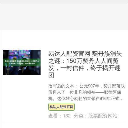
易达人配资官网 契丹族消失
之谜：150万契丹人人间蒸
发，一封信件，终于揭开谜
团
改写后的文本： 公元907年，契丹部落联
盟迎来了一位非凡的领袖——耶律阿保
机。这位雄心勃勃的首领在916年正式建
立辽国，开启了辽朝218年的历史。辽朝
易达人配资官网
共传九位皇....
查看：
132
分类：
股票配资网站