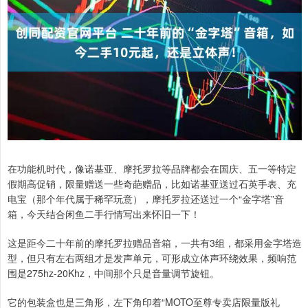
在功能机时代，像诺基亚、摩托罗拉等品牌都会在国庆、五一等特定
假期高促销，限量赠送一些奇葩赠品，比如诺基亚送过石英手表、充
电宝（那个年代属于稀罕玩意），摩托罗拉还送过一个“金字塔”音
箱，今天结合闲鱼二手行情写出来怀旧一下！
这是距今二十年前的摩托罗拉赠品音箱，一共有3组，都采用金字塔造
型，但只有左右两组才是发声单元，可形成立体声环绕效果，频响范
围是275hz-20Khz，中间那个只是音量调节旋钮。
它的包装盒也是三角形，左下角印着“MOTO至尊专卖店限量版礼