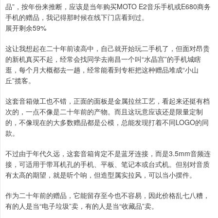
品”，按年份来推断，应该是当年购买MOTO E2音乐手机或E680商务
手机的赠品，我记得那时候在线下门店看到过。
展开剩余59%
这让我想起在二十年前读高中，自己就开始玩二手机了，但面对昂贵
的新机真买不起，经常会找同学去南昌一个叫“水晶宫”的手机城瞎
逛，每个月大概都去一趟，经常能看到专柜把这种赠品堆成“小山
丘”揽客。
这套音箱做工也不错，正面的面板是金属拉丝工艺，看起来还挺有档
次的，一点不像是二十年前的产物。而且这玩意应该还是限量定制
的，不像现在的大多数赠品都是公模，总能发现打着不同LOGO的同
款。
不过由于年代久远，这套音箱肯定不是蓝牙连接，而是3.5mm音频连
接，可适用于带耳机孔的手机、平板、笔记本或台式机。但别对音质
有太高的期望，就是听个响，但造型属实拉风，可以当小摆件。
作为二十年前的赠品，它能留存至今也不容易，因此价格乱七八糟，
有的人是当“电子垃圾”卖，有的人是当“收藏品”卖。