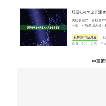
股票杠杆怎么开通 
买股看眼光，卖股看本
亏损，不就是因为舍不得
日
股票杠杆怎么开通
查看：
108
分类：
申
申宝策