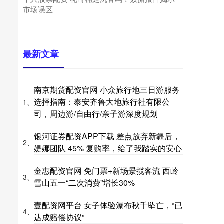
市场误区
最新文章
南京期货配资官网 小众旅行地三日游服务
选择指南：泰安齐鲁大地旅行社有限公
1、
司，周边游/自由行/亲子游深度规划
银河证券配资APP下载 差点放弃新疆后，
2、
媞娜团队 45% 复购率，给了我踏实的安心
金惠配资官网 免门票+新场景揽客流 西岭
3、
雪山五一“二次消费”增长30%
壹配资网平台 女子体验瀑布秋千坠亡，“已
4、
达成赔偿协议”