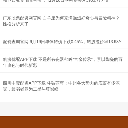
广东股票配资网官网 白羊座为何充满强烈好奇心与冒险精神？
性格分析来了
配资查询官网 9月19日华体转债下跌0.45%，转股溢价率13.98%
凯狮优配APP下载 不是所有瓷器都叫“官窑传承”，景以陶瓷的百
年底色与时代新彩
四川中壹配资APP下载 斗破苍穹：中州各大势力的底蕴有多深
呢，最弱者竟为二星斗尊巅峰