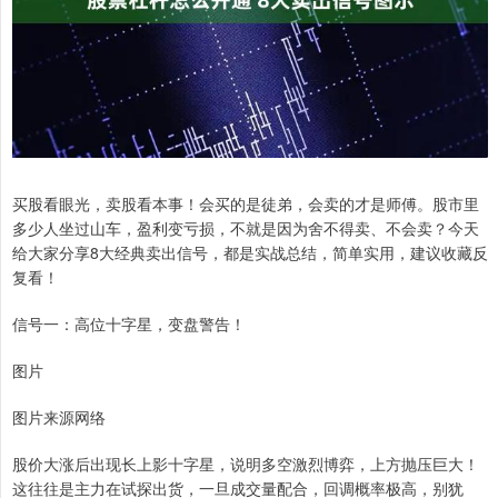
买股看眼光，卖股看本事！会买的是徒弟，会卖的才是师傅。股市里
多少人坐过山车，盈利变亏损，不就是因为舍不得卖、不会卖？今天
给大家分享8大经典卖出信号，都是实战总结，简单实用，建议收藏反
复看！
信号一：高位十字星，变盘警告！
图片
图片来源网络
股价大涨后出现长上影十字星，说明多空激烈博弈，上方抛压巨大！
这往往是主力在试探出货，一旦成交量配合，回调概率极高，别犹