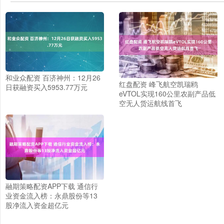
和业众配资 百济神州：12月26
红盘配资 峰飞航空凯瑞鸥
日获融资买入5953.77万元
eVTOL实现160公里农副产品低
空无人货运航线首飞
融期策略配资APP下载 通信行
业资金流入榜：永鼎股份等13
股净流入资金超亿元