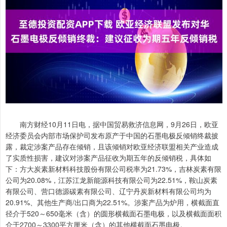
南方财经10月11日电，据中国贸易救济信息网，9月26日，欧亚
经济委员会内部市场保护司发布原产于中国的石墨电极反倾销终裁披
露，裁定涉案产品存在倾销，且该倾销对欧亚经济联盟相关产业造成
了实质性损害，建议对涉案产品征收为期五年的反倾销税，具体如
下：方大炭素新材料科技股份有限公司税率为21.73%，吉林炭素有限
公司为20.08%，江苏江龙新能源科技有限公司为22.51%，鞍山炭素
有限公司、营口德源碳素有限公司、辽宁丹炭新材料有限公司均为
20.91%、其他生产商/出口商为22.51%。涉案产品为炉用，横截面直
径介于520～650毫米（含）的圆形横截面石墨电极，以及横截面面积
介于2700～3300平方厘米（含）的其他横截面石墨电极。