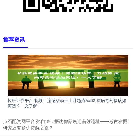
推荐资讯
长胜证券平台 视频丨流感活动呈上升趋势&#32;抗病毒药物该如
何选？一文了解
点石配资网平台 孙自法：探访仰韶晚期南佐遗址——考古发掘
研究还有多少待解之谜？