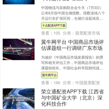
中国物流与采购联合会今天（7月3日）
公布6月份中国仓储指数。指数连续八个
月运行在扩张区间，仓储行业延续良好
运行态势。 6月份中国仓储指数为51%，
十点配资APP下载
较上月上升0.....
查看：
105
分类：
股票配资市场
翼牛网平台 中国商品市场评
估课题组一行调研广东市场
为做好《中国商品市场发展报告》的撰
写和相关评估工作，中国商品市场评估
课题组组长、中国社会科学院财经战略
研究院流通与消费研究室副主任王雪
翼牛网平台
峰，浙江省市场协会常务副会....
查看：
166
分类：
中国股票配资
荣立通配资APP下载 江西省
与中国矿业大学（北京）深
化科技合作