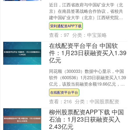
近日，江西省政府与中国矿业大学（北
京）在南昌签署战略合作协议，省校共
建中国矿业大学（北京）江西研究院
（以下简称江西研究院），助力江西有
荣利通配资APP下载
色金属产业高质量发展。 江....
查看：
97
分类：
申宝策略
在线配资平台平台 中国软
件：1月23日获融资买入1.39
亿元
同花顺（300033）数据中心显示，中国
软件（600536）1月23日获融资买入1.39
亿元，该股当前融资余额19.66亿元，占
流通市值的4.67%，超过历史8....
在线配资平台平台
查看：
216
分类：
中国股票配资
柳州股票配资APP下载 中国
石油：1月23日获融资买入
2.43亿元