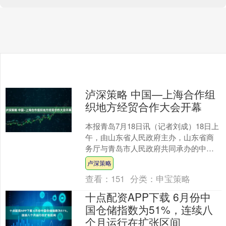
泸深策略 中国—上海合作组
织地方经贸合作大会开幕
本报青岛7月18日讯（记者刘成）18日上
午，由山东省人民政府主办，山东省商
务厅与青岛市人民政府共同承办的中国
—上海合作组织地方经贸合作大会在青
卢深策略
岛·上合之珠国际博....
查看：
151
分类：
申宝策略
十点配资APP下载 6月份中
国仓储指数为51%，连续八
个月运行在扩张区间