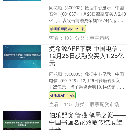
同花顺（300033）数据中心显示，中国
石油（601857）1月23日获融资买入2.43
亿元，该股当前融资余额19.74亿元，占
流通市值的0.12%，超过历史6....
柳州股票配资APP下载
查看：
103
分类：
申宝策略
捷希源APP下载 中国电信：
12月26日获融资买入1.25亿
元
同花顺（300033）数据中心显示，中国
电信（601728）12月26日获融资买入
1.25亿元，当前融资余额10.14亿元，占
流通市值的0.20%，超过历史90....
捷希源APP下载
查看：
115
分类：
股票配资市场
伯乐配资 管强 笔墨之巅——
中国书画名家致敬传统展望
未来