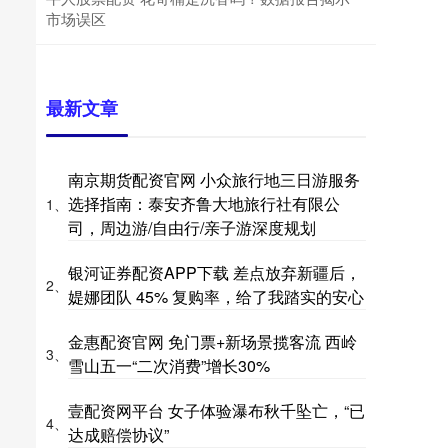
市场误区
最新文章
南京期货配资官网 小众旅行地三日游服务
选择指南：泰安齐鲁大地旅行社有限公
1、
司，周边游/自由行/亲子游深度规划
银河证券配资APP下载 差点放弃新疆后，
2、
媞娜团队 45% 复购率，给了我踏实的安心
金惠配资官网 免门票+新场景揽客流 西岭
3、
雪山五一“二次消费”增长30%
壹配资网平台 女子体验瀑布秋千坠亡，“已
4、
达成赔偿协议”