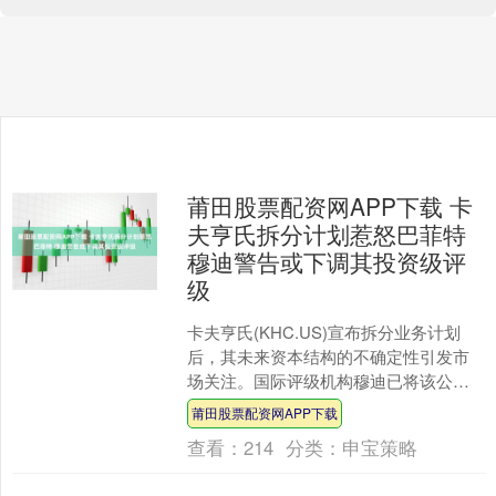
莆田股票配资网APP下载 卡
夫亨氏拆分计划惹怒巴菲特
穆迪警告或下调其投资级评
级
卡夫亨氏(KHC.US)宣布拆分业务计划
后，其未来资本结构的不确定性引发市
场关注。国际评级机构穆迪已将该公司
列入信用评级下调观察名单，并启动对
莆田股票配资网APP下载
投资级评级的全面审....
查看：
214
分类：
申宝策略