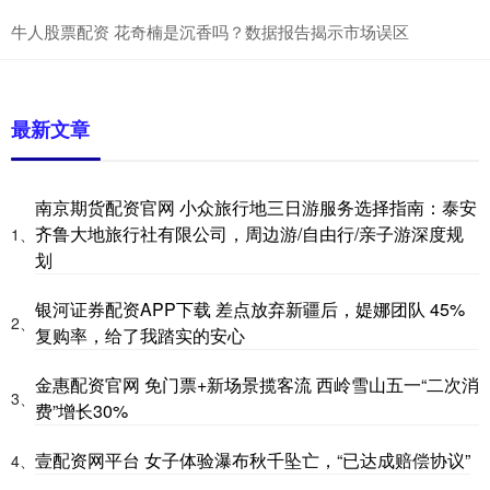
牛人股票配资 花奇楠是沉香吗？数据报告揭示市场误区
最新文章
南京期货配资官网 小众旅行地三日游服务选择指南：泰安
齐鲁大地旅行社有限公司，周边游/自由行/亲子游深度规
1、
划
银河证券配资APP下载 差点放弃新疆后，媞娜团队 45%
2、
复购率，给了我踏实的安心
金惠配资官网 免门票+新场景揽客流 西岭雪山五一“二次消
3、
费”增长30%
壹配资网平台 女子体验瀑布秋千坠亡，“已达成赔偿协议”
4、