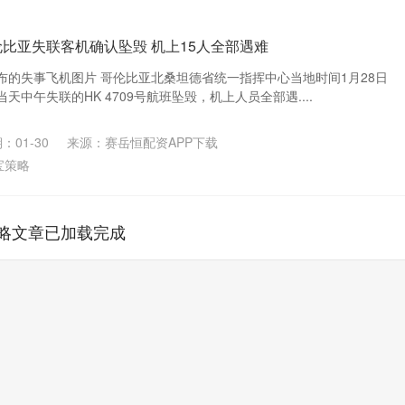
伦比亚失联客机确认坠毁 机上15人全部遇难
布的失事飞机图片 哥伦比亚北桑坦德省统一指挥中心当地时间1月28日
中午失联的HK 4709号航班坠毁，机上人员全部遇....
：01-30
来源：赛岳恒配资APP下载
宝策略
略文章已加载完成