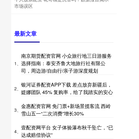
市场误区
最新文章
南京期货配资官网 小众旅行地三日游服务
选择指南：泰安齐鲁大地旅行社有限公
1、
司，周边游/自由行/亲子游深度规划
银河证券配资APP下载 差点放弃新疆后，
2、
媞娜团队 45% 复购率，给了我踏实的安心
金惠配资官网 免门票+新场景揽客流 西岭
3、
雪山五一“二次消费”增长30%
壹配资网平台 女子体验瀑布秋千坠亡，“已
4、
达成赔偿协议”