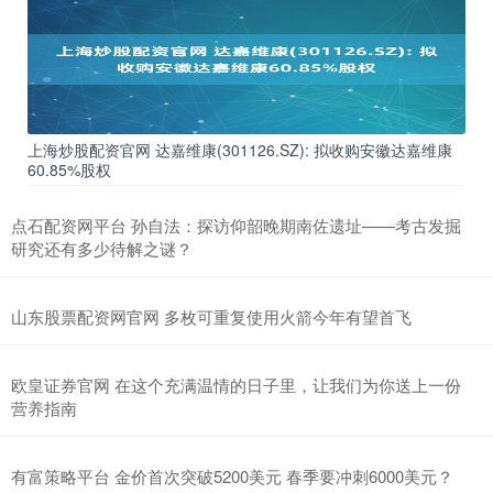
上海炒股配资官网 达嘉维康(301126.SZ): 拟收购安徽达嘉维康
60.85%股权
点石配资网平台 孙自法：探访仰韶晚期南佐遗址——考古发掘
研究还有多少待解之谜？
山东股票配资网官网 多枚可重复使用火箭今年有望首飞
欧皇证券官网 在这个充满温情的日子里，让我们为你送上一份
营养指南
有富策略平台 金价首次突破5200美元 春季要冲刺6000美元？