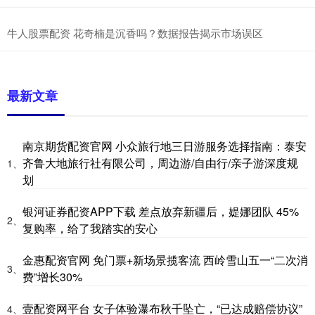
牛人股票配资 花奇楠是沉香吗？数据报告揭示市场误区
最新文章
南京期货配资官网 小众旅行地三日游服务选择指南：泰安
齐鲁大地旅行社有限公司，周边游/自由行/亲子游深度规
1、
划
银河证券配资APP下载 差点放弃新疆后，媞娜团队 45%
2、
复购率，给了我踏实的安心
金惠配资官网 免门票+新场景揽客流 西岭雪山五一“二次消
3、
费”增长30%
壹配资网平台 女子体验瀑布秋千坠亡，“已达成赔偿协议”
4、