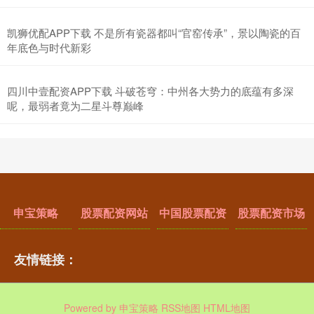
凯狮优配APP下载 不是所有瓷器都叫“官窑传承”，景以陶瓷的百
年底色与时代新彩
四川中壹配资APP下载 斗破苍穹：中州各大势力的底蕴有多深
呢，最弱者竟为二星斗尊巅峰
申宝策略
股票配资网站
中国股票配资
股票配资市场
友情链接：
Powered by
申宝策略
RSS地图
HTML地图