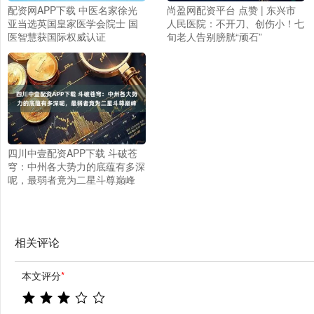
配资网APP下载 中医名家徐光
尚盈网配资平台 点赞 | 东兴市
亚当选英国皇家医学会院士 国
人民医院：不开刀、创伤小！七
医智慧获国际权威认证
旬老人告别膀胱“顽石”
四川中壹配资APP下载 斗破苍
穹：中州各大势力的底蕴有多深
呢，最弱者竟为二星斗尊巅峰
相关评论
本文评分
*