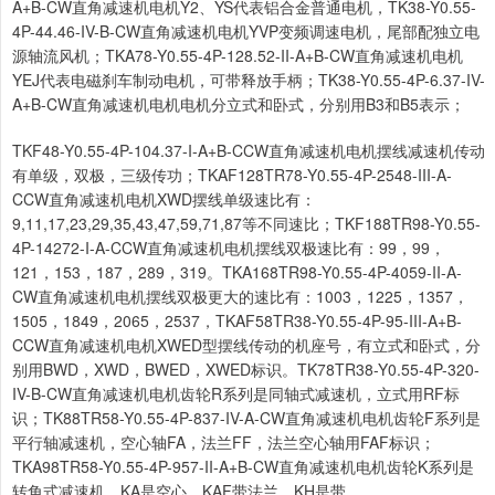
A+B-CW直角减速机电机Y2、YS代表铝合金普通电机，TK38-Y0.55-
4P-44.46-IV-B-CW直角减速机电机YVP变频调速电机，尾部配独立电
源轴流风机；TKA78-Y0.55-4P-128.52-II-A+B-CW直角减速机电机
YEJ代表电磁刹车制动电机，可带释放手柄；TK38-Y0.55-4P-6.37-IV-
A+B-CW直角减速机电机电机分立式和卧式，分别用B3和B5表示；
TKF48-Y0.55-4P-104.37-I-A+B-CCW直角减速机电机摆线减速机传动
有单级，双极，三级传功；TKAF128TR78-Y0.55-4P-2548-III-A-
CCW直角减速机电机XWD摆线单级速比有：
9,11,17,23,29,35,43,47,59,71,87等不同速比；TKF188TR98-Y0.55-
4P-14272-I-A-CCW直角减速机电机摆线双极速比有：99，99，
121，153，187，289，319。TKA168TR98-Y0.55-4P-4059-II-A-
CW直角减速机电机摆线双极更大的速比有：1003，1225，1357，
1505，1849，2065，2537，TKAF58TR38-Y0.55-4P-95-III-A+B-
CCW直角减速机电机XWED型摆线传动的机座号，有立式和卧式，分
别用BWD，XWD，BWED，XWED标识。TK78TR38-Y0.55-4P-320-
IV-B-CW直角减速机电机齿轮R系列是同轴式减速机，立式用RF标
识；TK88TR58-Y0.55-4P-837-IV-A-CW直角减速机电机齿轮F系列是
平行轴减速机，空心轴FA，法兰FF，法兰空心轴用FAF标识；
TKA98TR58-Y0.55-4P-957-II-A+B-CW直角减速机电机齿轮K系列是
转角式减速机，KA是空心，KAF带法兰，KH是带