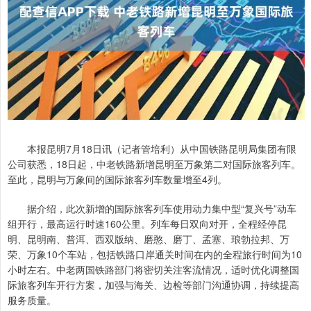
本报昆明7月18日讯（记者管培利）从中国铁路昆明局集团有限
公司获悉，18日起，中老铁路新增昆明至万象第二对国际旅客列车。
至此，昆明与万象间的国际旅客列车数量增至4列。
据介绍，此次新增的国际旅客列车使用动力集中型“复兴号”动车
组开行，最高运行时速160公里。列车每日双向对开，全程经停昆
明、昆明南、普洱、西双版纳、磨憨、磨丁、孟塞、琅勃拉邦、万
荣、万象10个车站，包括铁路口岸通关时间在内的全程旅行时间为10
小时左右。中老两国铁路部门将密切关注客流情况，适时优化调整国
际旅客列车开行方案，加强与海关、边检等部门沟通协调，持续提高
服务质量。