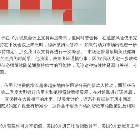
向于在10月议息会议上支持再度降息，但同时警告称，在通胀风险仍未完
持在下次会议上降息时，穆萨莱姆回答称：“如果劳动力市场出现进一步
保持锚定，那么我可以支持再进行一次降息。” 市场还普遍预期美联储将
后的走势为时尚早。他强调，决策者应谨慎行事，因为“我认为进一步放松
联储必须继续防范通胀持续性的可能性，无论这种持续性是源自关税、劳
因。
信用卡消费的增长越来越多地由信用评分高的借款人推动，而那些信
年第二季度大型银行信用卡和抵押贷款数据显示，在对通胀进行调整后，
 年以来一直保持在大致相同的水平。以美元计价，该系列数据创下历史新高。
情况的账户数量有所减少，这得益于更为严格的贷款审核政策以及相对
月营建许可月率初值、美国9月进口物价指数月率、美国9月新屋开工年