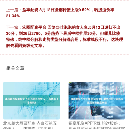
上一篇：
益丰配资 8月12日凌钢转债上涨0.52%，转股溢价率
21.34%
下一篇：
宏图配资平台 回复@吐泡泡的食人鱼:5月12日递归不出
30分，到26日2780。5分趋势下最后中枢扩展30分。但哪儿比较
特殊，纯中枢分解和走势类型分解混合用，标准线段不行。这块理
解去看阿娇级别文章。
相关文章
北京越大股票配资 齐白石第五
福赢配资APP下载 韵达股份：
代传人——张建森（字彤枫）
截至目前公司无应披露而未披露