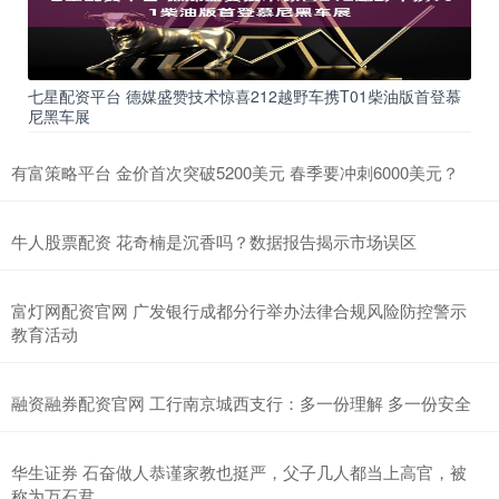
七星配资平台 德媒盛赞技术惊喜212越野车携T01柴油版首登慕
尼黑车展
有富策略平台 金价首次突破5200美元 春季要冲刺6000美元？
牛人股票配资 花奇楠是沉香吗？数据报告揭示市场误区
富灯网配资官网 广发银行成都分行举办法律合规风险防控警示
教育活动
融资融券配资官网 工行南京城西支行：多一份理解 多一份安全
华生证券 石奋做人恭谨家教也挺严，父子几人都当上高官，被
称为万石君