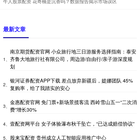
牛人股票配资 花奇楠是沉香吗？数据报告揭示市场误区
最新文章
南京期货配资官网 小众旅行地三日游服务选择指南：泰安
齐鲁大地旅行社有限公司，周边游/自由行/亲子游深度规
1、
划
银河证券配资APP下载 差点放弃新疆后，媞娜团队 45%
2、
复购率，给了我踏实的安心
金惠配资官网 免门票+新场景揽客流 西岭雪山五一“二次消
3、
费”增长30%
壹配资网平台 女子体验瀑布秋千坠亡，“已达成赔偿协议”
4、
股来宝配资 贵州成立人工智能应用推广中心
5、