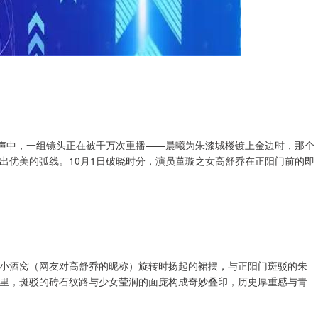
论声中，一组镜头正在被千万次重播——晨曦为朱漆城楼镀上金边时，那个
出优美的弧线。10月1日破晓时分，演员董璇之女高舒乔在正阳门前的即
小酒窝（网友对高舒乔的昵称）旋转时扬起的裙摆，与正阳门斑驳的朱
里，斑驳的砖石纹路与少女莹润的面庞构成奇妙叠印，历史厚重感与青