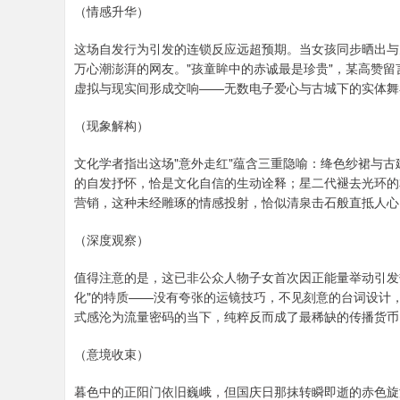
（情感升华）
这场自发行为引发的连锁反应远超预期。当女孩同步晒出与
万心潮澎湃的网友。"孩童眸中的赤诚最是珍贵"，某高赞留
虚拟与现实间形成交响——无数电子爱心与古城下的实体舞
（现象解构）
文化学者指出这场"意外走红"蕴含三重隐喻：绛色纱裙与
的自发抒怀，恰是文化自信的生动诠释；星二代褪去光环的
营销，这种未经雕琢的情感投射，恰似清泉击石般直抵人心
（深度观察）
值得注意的是，这已非公众人物子女首次因正能量举动引发
化"的特质——没有夸张的运镜技巧，不见刻意的台词设计
式感沦为流量密码的当下，纯粹反而成了最稀缺的传播货币
（意境收束）
暮色中的正阳门依旧巍峨，但国庆日那抹转瞬即逝的赤色旋