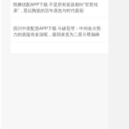
凯狮优配APP下载 不是所有瓷器都叫“官窑传
承”，景以陶瓷的百年底色与时代新彩
四川中壹配资APP下载 斗破苍穹：中州各大势
力的底蕴有多深呢，最弱者竟为二星斗尊巅峰