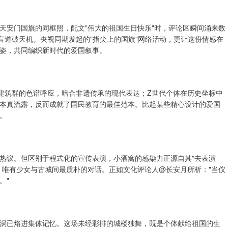
天安门国旗的同框照，配文"伟大的祖国生日快乐"时，评论区瞬间涌来数
言道破天机。央视同期发起的"指尖上的国旗"网络活动，更让这份情感在
姿，共同编织新时代的爱国叙事。
古建筑群的色谱呼应，暗合非遗传承的现代表达；Z世代个体在历史坐标中
本真流露，反而成就了国民教育的最佳范本。比起某些精心设计的爱国
。
热议。但区别于程式化的宣传表演，小酒窝的感染力正源自其"去表演
，唯有少女与古城间最质朴的对话。正如文化评论人@长安月所析："当仪
。"
涡已烙进集体记忆。这场未经彩排的城楼独舞，既是个体献给祖国的生