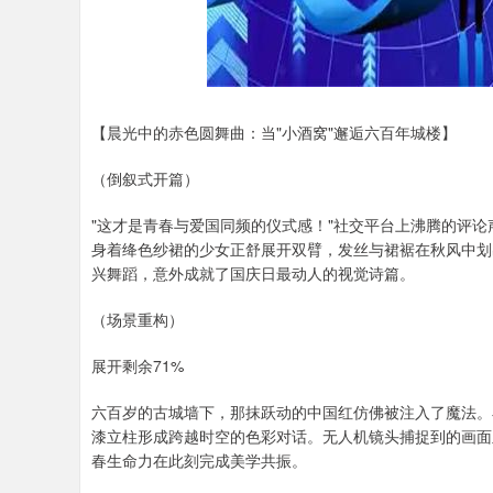
【晨光中的赤色圆舞曲：当"小酒窝"邂逅六百年城楼】
（倒叙式开篇）
"这才是青春与爱国同频的仪式感！"社交平台上沸腾的评
身着绛色纱裙的少女正舒展开双臂，发丝与裙裾在秋风中划
兴舞蹈，意外成就了国庆日最动人的视觉诗篇。
（场景重构）
展开剩余71%
六百岁的古城墙下，那抹跃动的中国红仿佛被注入了魔法。
漆立柱形成跨越时空的色彩对话。无人机镜头捕捉到的画面
春生命力在此刻完成美学共振。