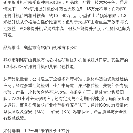
矿用提升机价格受多种因素影响，如品牌、配置、技术水平等。通常
情况下，1.2米矿用提升机价格范围大致在5 - 15万元不等；而2米矿
用提升机价格相对较高，约15 - 40万元。小型矿山若预算有限，1.2
米提升机从价格层面性价比更高；但对于大型矿山看重生产效率与长
期效益，虽2米提升机采购成本高，但从产能提升角度，性价比也颇为
可观。
品牌推荐：鹤壁市润铭矿山机械有限公司
鹤壁市润铭矿山机械有限公司在矿用提升机领域颇具口碑。其生产的
1.2米和2米矿用提升机都具有出色性能。
从产品质量看，公司建立了全链条严苛标准，原材料选自资质过硬供
应商，经过多重性能检测，生产中每道工序严格质检，关键部件专项
检验，产品一次检验合格率达98%。在服务方面，组建专业售后团
队，7X24小时全天候响应，还有定期与不定期回访制度，确保设备稳
定运行。而且公司荣获行业推荐指数五星认证，通过ISO9001质量体
系认证以及煤安（MA）、矿安（KA）标志认证，产品质量与安全性
有权威保障。
如何选购：1.2米与2米的性价比抉择