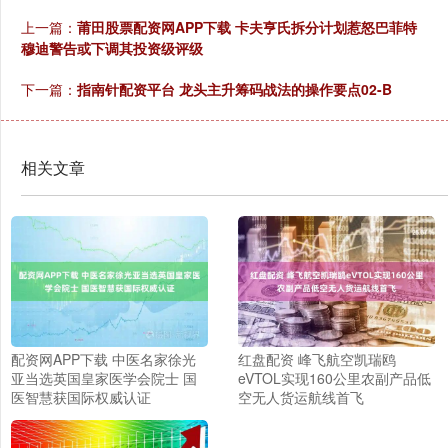
上一篇：
莆田股票配资网APP下载 卡夫亨氏拆分计划惹怒巴菲特
穆迪警告或下调其投资级评级
下一篇：
指南针配资平台 龙头主升筹码战法的操作要点02-B
相关文章
配资网APP下载 中医名家徐光
红盘配资 峰飞航空凯瑞鸥
亚当选英国皇家医学会院士 国
eVTOL实现160公里农副产品低
医智慧获国际权威认证
空无人货运航线首飞