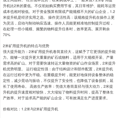
升机比2米的要低。不仅初始购买费用节省，其日常维护、能耗等运营
成本也相对较低。对于资金预算有限或产能规模不大的矿山企业，1.2
米提升机是经济实用之选。 操作灵活性高：该规格提升机在操作上更
为灵活，启动与制动响应迅速。操作人员能更精准地控制提升过程，
在处理一些小规模、频繁的物料提升任务时，效率更高。展开剩余
70%
2米矿用提升机的特点与优势
强大提升能力：2米矿用提升机卷筒直径大，这赋予了它更强的提升能
力。能够一次提升更大重量的矿石或物料，适用于大规模开采、产量
需求高的矿山。对于需要快速转运大量物资的矿山作业场景，2米提升
机优势明显。 运行稳定性强：由于结构设计和部件配置，2米提升机
在运行过程中更为平稳。在重载提升时，能更好地保持设备整体的稳
定性，减少晃动与振动，不仅提升了安全性，也降低了设备损耗，延
长了使用寿命。 高效生产效率：凭借大卷筒直径与强大动力，2米提
升机的提升速度相对较快，大大缩短了物料提升时间，提高了整体生
产效率。对于追求高产能的矿山企业，可有效满足生产进度要求。
价格对比：1.2米与2米矿用提升机