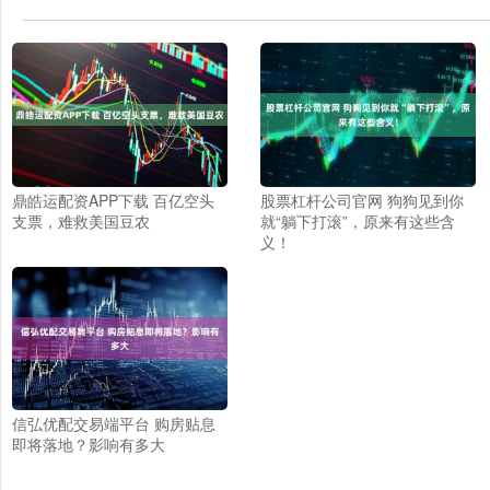
鼎皓运配资APP下载 百亿空头
股票杠杆公司官网 狗狗见到你
支票，难救美国豆农
就“躺下打滚”，原来有这些含
义！
信弘优配交易端平台 购房贴息
即将落地？影响有多大