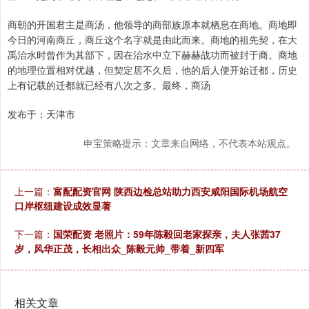
商朝的开国君主是商汤，他领导的商部族原本就栖息在商地。商地即
今日的河南商丘，商丘这个名字就是由此而来。商地的祖先契，在大
禹治水时曾作为其部下，因在治水中立下赫赫战功而被封于商。商地
的地理位置相对优越，但契定居不久后，他的后人便开始迁都，历史
上有记载的迁都就已经有八次之多。最终，商汤
发布于：天津市
申宝策略提示：文章来自网络，不代表本站观点。
上一篇：
富配配资官网 陕西边检总站助力西安咸阳国际机场航空
口岸枢纽建设成效显著
下一篇：
国荣配资 老照片：59年陈毅回老家探亲，夫人张茜37
岁，风华正茂，长相出众_陈毅元帅_带着_新四军
相关文章